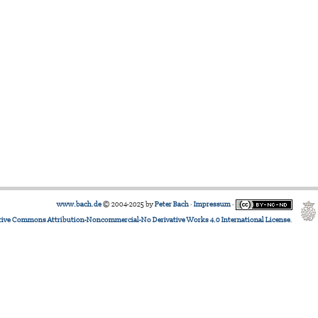
www.bach.de
© 2004-2025 by
Peter Bach
·
Impressum
·
tive Commons Attribution-Noncommercial-No Derivative Works 4.0 International License
.