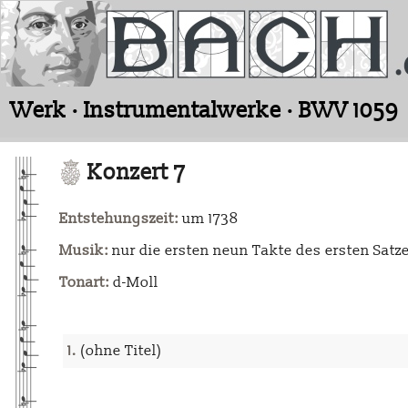
Werk · Instrumentalwerke · BWV 1059
Konzert 7
Entstehungszeit:
um 1738
Musik:
nur die ersten neun Takte des ersten Satze
Tonart:
d-Moll
1.
(ohne Titel)