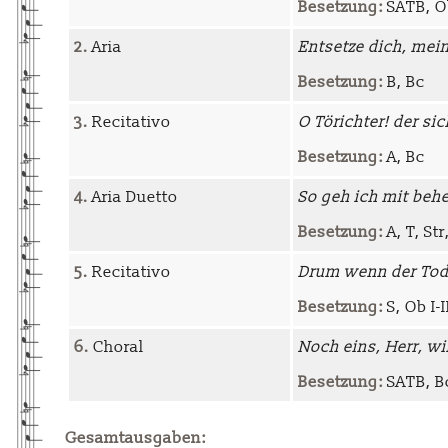
Besetzung:
SATB, Ob 
2.
Aria
Entsetze dich, mein
Besetzung:
B, Bc
3.
Recitativo
O Törichter! der si
Besetzung:
A, Bc
4.
Aria Duetto
So geh ich mit behe
Besetzung:
A, T, Str
5.
Recitativo
Drum wenn der Tod 
Besetzung:
S, Ob I-I
6.
Choral
Noch eins, Herr, wil
Besetzung:
SATB, Bc
Gesamtausgaben: