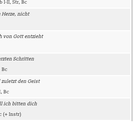
I-II, Str, Bc
 Herze, nicht
ch von Gott entzieht
rzten Schritten
, Bc
zuletzt den Geist
I, Bc
l ich bitten dich
 (+ Instr)