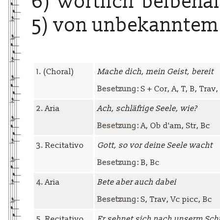
6) wörtlich beibehal
5) von unbekanntem
1.
(Choral)
Mache dich, mein Geist, bereit
Besetzung:
S + Cor, A, T, B, Trav
2.
Aria
Ach, schläfrige Seele, wie?
Besetzung:
A, Ob d'am, Str, Bc
3.
Recitativo
Gott, so vor deine Seele wacht
Besetzung:
B, Bc
4.
Aria
Bete aber auch dabei
Besetzung:
S, Trav, Vc picc, Bc
5.
Recitativo
Er sehnet sich nach unserm Sch