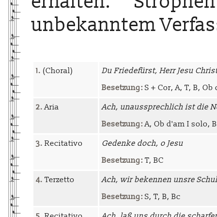
erhalten. Stroph
unbekanntem Verfas
1.
(Choral)
Du Friedefürst, Herr Jesu Chris
Besetzung:
S + Cor, A, T, B, Ob d
2.
Aria
Ach, unaussprechlich ist die N
Besetzung:
A, Ob d'am I solo, 
3.
Recitativo
Gedenke doch, o Jesu
Besetzung:
T, BC
4.
Terzetto
Ach, wir bekennen unsre Schu
Besetzung:
S, T, B, Bc
5.
Recitativo
Ach, laß uns durch die scharfe