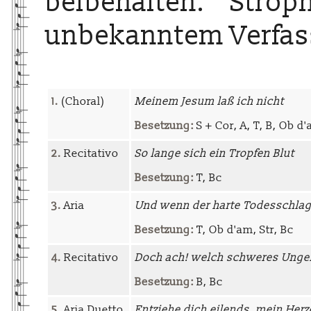
beibehalten. Stro
unbekanntem Verfas
1.
(Choral)
Meinem Jesum laß ich nicht
Besetzung:
S + Cor, A, T, B, Ob d
2.
Recitativo
So lange sich ein Tropfen Blut
Besetzung:
T, Bc
3.
Aria
Und wenn der harte Todesschla
Besetzung:
T, Ob d'am, Str, Bc
4.
Recitativo
Doch ach! welch schweres Ung
Besetzung:
B, Bc
5.
Aria Duetto
Entziehe dich eilends, mein Herz