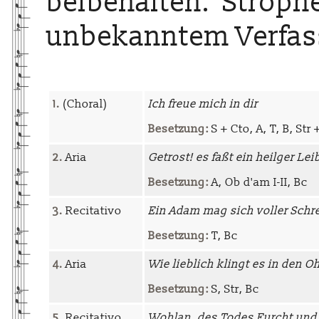
beibehalten. Stroph
unbekanntem Verfas
1.
(Choral)
Ich freue mich in dir
Besetzung:
S + Cto, A, T, B, Str 
2.
Aria
Getrost! es faßt ein heilger Lei
Besetzung:
A, Ob d'am I-II, Bc
3.
Recitativo
Ein Adam mag sich voller Schr
Besetzung:
T, Bc
4.
Aria
Wie lieblich klingt es in den O
Besetzung:
S, Str, Bc
5.
Recitativo
Wohlan, des Todes Furcht und