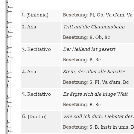
1.
(Sinfonia)
Besetzung:
Fl, Ob, Va d'am, Va
2.
Aria
Tritt auf die Glaubensbahn
Besetzung:
B, Ob, Bc
3.
Recitativo
Der Heiland ist gesetzt
Besetzung:
B, Bc
4.
Aria
Stein, der über alle Schätze
Besetzung:
S, Fl, Va d'am, Bc
5.
Recitativo
Es ärgre sich die kluge Welt
Besetzung:
B, Bc
6.
(Duetto)
Wie soll ich dich, Liebster de
Besetzung:
S, B, Instr in unis, 