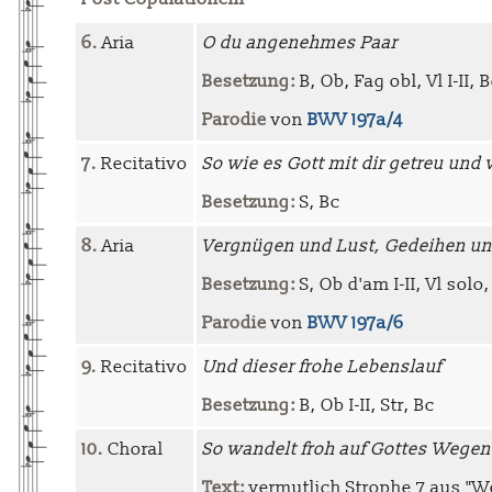
6.
Aria
O du angenehmes Paar
Besetzung:
B, Ob, Fag obl, Vl I-II, 
Parodie
von
BWV 197a/4
7.
Recitativo
So wie es Gott mit dir getreu und 
Besetzung:
S, Bc
8.
Aria
Vergnügen und Lust, Gedeihen un
Besetzung:
S, Ob d'am I-II, Vl solo,
Parodie
von
BWV 197a/6
9.
Recitativo
Und dieser frohe Lebenslauf
Besetzung:
B, Ob I-II, Str, Bc
10.
Choral
So wandelt froh auf Gottes Wegen
Text:
vermutlich Strophe 7 aus "We