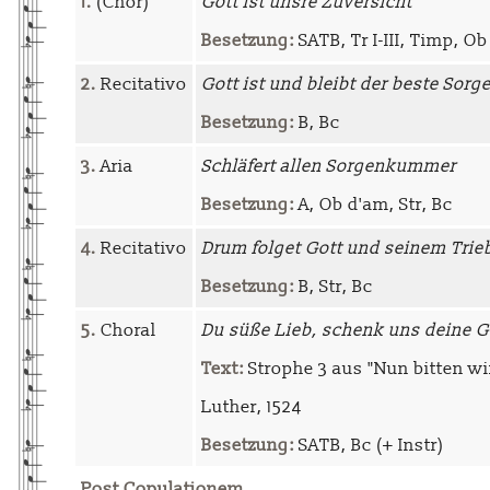
1.
(Chor)
Gott ist unsre Zuversicht
Besetzung:
SATB, Tr I-III, Timp, Ob I
2.
Recitativo
Gott ist und bleibt der beste Sorge
Besetzung:
B, Bc
3.
Aria
Schläfert allen Sorgenkummer
Besetzung:
A, Ob d'am, Str, Bc
4.
Recitativo
Drum folget Gott und seinem Trie
Besetzung:
B, Str, Bc
5.
Choral
Du süße Lieb, schenk uns deine 
Text:
Strophe 3 aus "Nun bitten wi
Luther, 1524
Besetzung:
SATB, Bc (+ Instr)
Post Copulationem