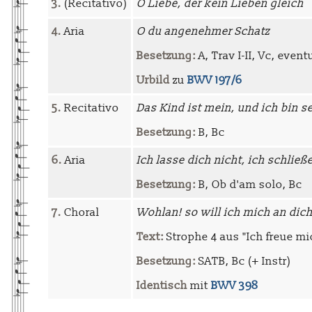
3.
(Recitativo)
O Liebe, der kein Lieben gleich
4.
Aria
O du angenehmer Schatz
Besetzung:
A, Trav I-II, Vc, event
Urbild
zu
BWV 197/6
5.
Recitativo
Das Kind ist mein, und ich bin s
Besetzung:
B, Bc
6.
Aria
Ich lasse dich nicht, ich schließ
Besetzung:
B, Ob d'am solo, Bc
7.
Choral
Wohlan! so will ich mich an dich
Text:
Strophe 4 aus "Ich freue mic
Besetzung:
SATB, Bc (+ Instr)
Identisch
mit
BWV 398