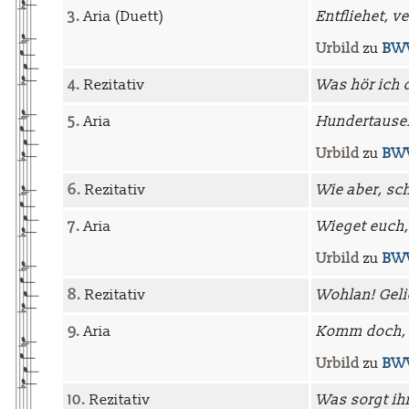
3.
Aria (Duett)
Entfliehet, 
Urbild
zu
BWV
4.
Rezitativ
Was hör ich 
5.
Aria
Hundertause
Urbild
zu
BWV
6.
Rezitativ
Wie aber, sc
7.
Aria
Wieget euch, 
Urbild
zu
BWV
8.
Rezitativ
Wohlan! Geli
9.
Aria
Komm doch, 
Urbild
zu
BWV
10.
Rezitativ
Was sorgt ihr