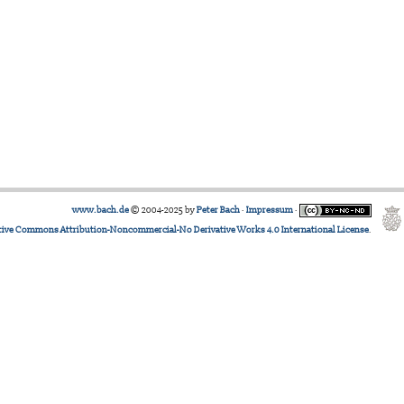
www.bach.de
© 2004-2025 by
Peter Bach
·
Impressum
·
tive Commons Attribution-Noncommercial-No Derivative Works 4.0 International License
.