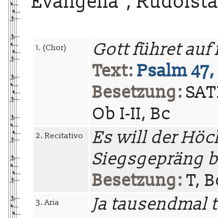
Evangelia", Rudolsta
Gott führet auf
1.
(Chor)
Text:
Psalm 47,
Besetzung:
SATB
Ob I-II, Bc
Es will der Höc
2.
Recitativo
Siegsgepräng b
Besetzung:
T, B
Ja tausendmal 
3.
Aria