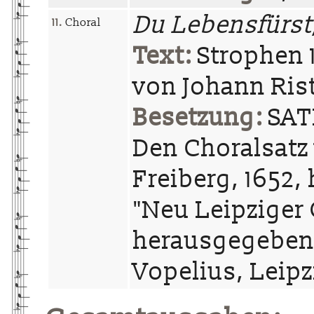
Du Lebensfürst,
11.
Choral
Text:
Strophen 1
von Johann Rist
Besetzung:
SATB
Den Choralsatz
Freiberg, 1652, 
"Neu Leipziger
herausgegeben 
Vopelius, Leip