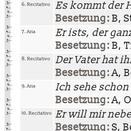
Es kommt der 
6.
Recitativo
Besetzung:
B, S
Er ists, der gan
7.
Aria
Besetzung:
B, Tr
Der Vater hat i
8.
Recitativo
Besetzung:
A, B
Ich sehe schon
9.
Aria
Besetzung:
A, O
Er will mir neb
10.
Recitativo
Besetzung:
S, B