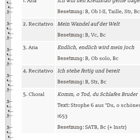
1.
Aria
Ich will den Kreuzstab gerne trag
Besetzung:
B, Ob I-II, Taille, Str, Bc
2.
Recitativo
Mein Wandel auf der Welt
Besetzung:
B, Vc, Bc
3.
Aria
Endlich, endlich wird mein Joch
Besetzung:
B, Ob solo, Bc
4.
Recitativo
Ich stehe fertig und bereit
Besetzung:
B, Str, Bc
5.
Choral
Komm, o Tod, du Schlafes Bruder
Text:
Strophe 6 aus "Du, o schöne
1653
Besetzung:
SATB, Bc (+ Instr)