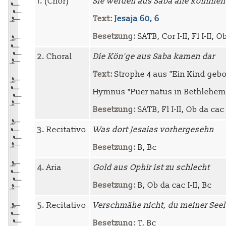
1.
(Chor)
Sie werden aus Saba alle kommen
Text:
Jesaja 60, 6
Besetzung:
SATB, Cor I-II, Fl I-II, Ob
2.
Choral
Die Kön'ge aus Saba kamen dar
Text:
Strophe 4 aus "Ein Kind geb
Hymnus "Puer natus in Bethlehem
Besetzung:
SATB, Fl I-II, Ob da cac 
3.
Recitativo
Was dort Jesaias vorhergesehn
Besetzung:
B, Bc
4.
Aria
Gold aus Ophir ist zu schlecht
Besetzung:
B, Ob da cac I-II, Bc
5.
Recitativo
Verschmähe nicht, du meiner Seel
Besetzung:
T, Bc