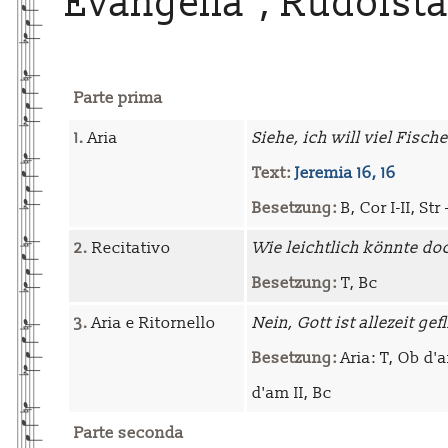
Evangelia", Rudolsta
Parte prima
1.
Aria
Siehe, ich will viel Fisc
Text:
Jeremia 16, 16
Besetzung:
B, Cor I-II, Str
2.
Recitativo
Wie leichtlich könnte do
Besetzung:
T, Bc
3.
Aria e Ritornello
Nein, Gott ist allezeit gef
Besetzung:
Aria: T, Ob d'a
d'am II, Bc
Parte seconda