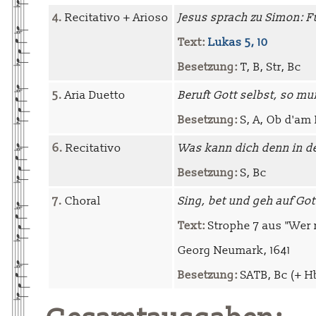
4.
Recitativo + Arioso
Jesus sprach zu Simon: F
Text:
Lukas 5, 10
Besetzung:
T, B, Str, Bc
5.
Aria Duetto
Beruft Gott selbst, so m
Besetzung:
S, A, Ob d'am I-
6.
Recitativo
Was kann dich denn in 
Besetzung:
S, Bc
7.
Choral
Sing, bet und geh auf Go
Text:
Strophe 7 aus "Wer 
Georg Neumark, 1641
Besetzung:
SATB, Bc (+ Hb