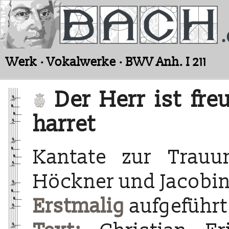
Werk · Vokalwerke · BWV Anh. I 211
Der Herr ist fre
harret
Kantate zur Trauu
Höckner und Jacobi
Erstmalig
aufgeführt 