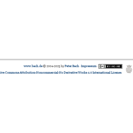
www.bach.de
© 2004-2025 by
Peter Bach
·
Impressum
·
tive Commons Attribution-Noncommercial-No Derivative Works 4.0 International License
.