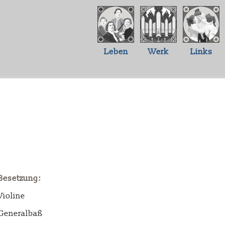
Leben
Werk
Links
Besetzung:
Violine
Generalbaß