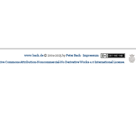
www.bach.de
© 2004-2025 by
Peter Bach
·
Impressum
·
tive Commons Attribution-Noncommercial-No Derivative Works 4.0 International License
.