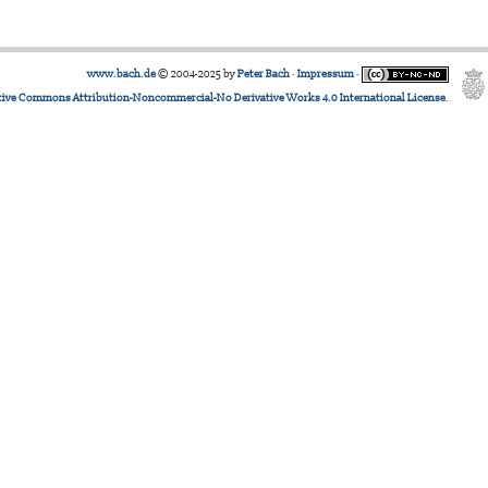
www.bach.de
© 2004-2025 by
Peter Bach
·
Impressum
·
tive Commons Attribution-Noncommercial-No Derivative Works 4.0 International License
.