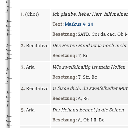
1.
(Chor)
Ich glaube, lieber Herr, hilf mei
Text:
Markus 9, 24
Besetzung:
SATB, Cor da cac, Ob I-I
2.
Recitativo
Des Herren Hand ist ja noch nicht 
Besetzung:
T, Bc
3.
Aria
Wie zweifelhaftig ist mein Hoffen
Besetzung:
T, Str, Bc
4.
Recitativo
O fasse dich, du zweifelhafter Mut
Besetzung:
A, Bc
5.
Aria
Der Heiland kennet ja die Seinen
Besetzung:
A, Ob I-II, Bc