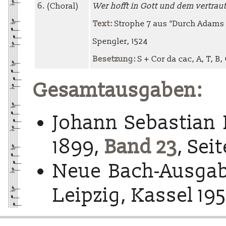
6.
(Choral)
Wer hofft in Gott und dem vertrau
Text:
Strophe 7 aus "Durch Adams F
Spengler, 1524
Besetzung:
S + Cor da cac, A, T, B, O
Gesamtausgaben:
Johann Sebastian 
1899,
Band 23
, Sei
Neue Bach-Ausgab
Leipzig, Kassel 195