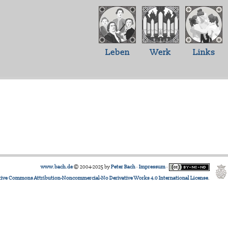
Leben
Werk
Links
www.bach.de
© 2004-2025 by
Peter Bach
·
Impressum
·
tive Commons Attribution-Noncommercial-No Derivative Works 4.0 International License
.