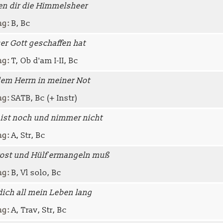
en dir die Himmelsheer
ng:
B, Bc
r Gott geschaffen hat
ng:
T, Ob d'am I-II, Bc
 dem Herrn in meiner Not
ng:
SATB, Bc (+ Instr)
 ist noch und nimmer nicht
ng:
A, Str, Bc
ost und Hülf ermangeln muß
ng:
B, Vl solo, Bc
 dich all mein Leben lang
ng:
A, Trav, Str, Bc