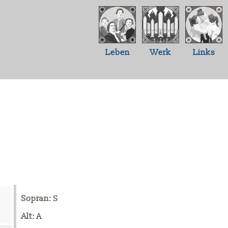
Leben
Werk
Links
Sopran
: S
Alt
: A