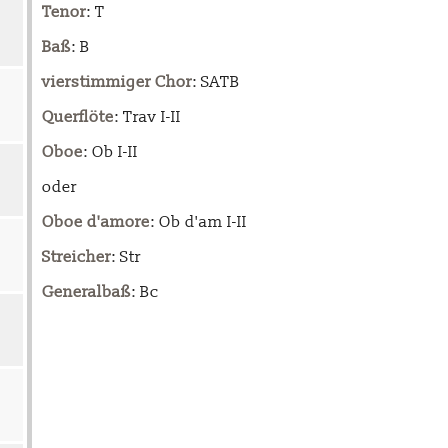
Tenor
: T
Baß
: B
vierstimmiger Chor
: SATB
Querflöte
: Trav I-II
Oboe
: Ob I-II
oder
Oboe d'amore
: Ob d'am I-II
Streicher
: Str
Generalbaß
: Bc