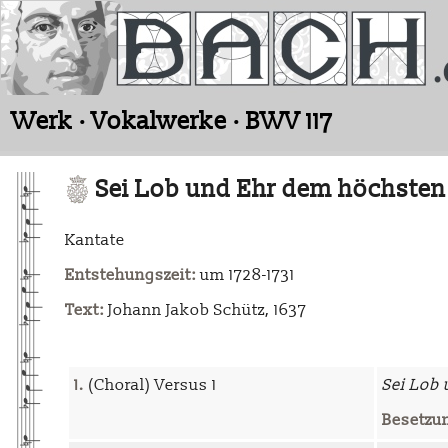
Werk · Vokalwerke · BWV 117
Sei Lob und Ehr dem höchsten
Kantate
Entstehungszeit:
um 1728-1731
Text:
Johann Jakob Schütz, 1637
1.
(Choral) Versus 1
Sei Lob
Besetzu