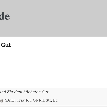
 Gut
 und Ehr dem höchsten Gut
ng:
SATB, Trav I-II, Ob I-II, Str, Bc