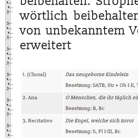
beibehalten. Stroph
wörtlich beibehalten
von unbekanntem Ve
erweitert
1.
(Choral)
Das neugeborne Kindelein
Besetzung:
SATB, Str + Ob I-II, 
2.
Aria
O Menschen, die ihr täglich s
Besetzung:
B, Bc
3.
Recitativo
Die Engel, welche sich zuvor
Besetzung:
S, Fl I-III, Bc