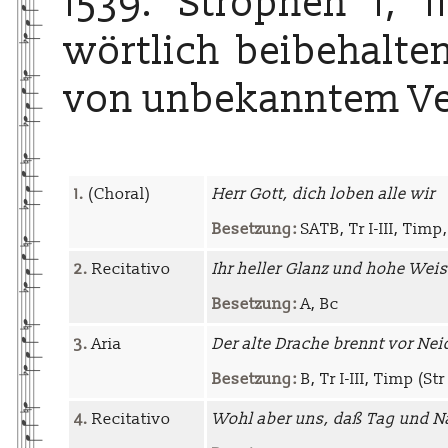
1539. Strophen 1, 
wörtlich beibehalten
von unbekanntem Ve
1.
(Choral)
Herr Gott, dich loben alle wir
Besetzung:
SATB, Tr I-III, Timp, 
2.
Recitativo
Ihr heller Glanz und hohe Weis
Besetzung:
A, Bc
3.
Aria
Der alte Drache brennt vor Nei
Besetzung:
B, Tr I-III, Timp (St
4.
Recitativo
Wohl aber uns, daß Tag und N