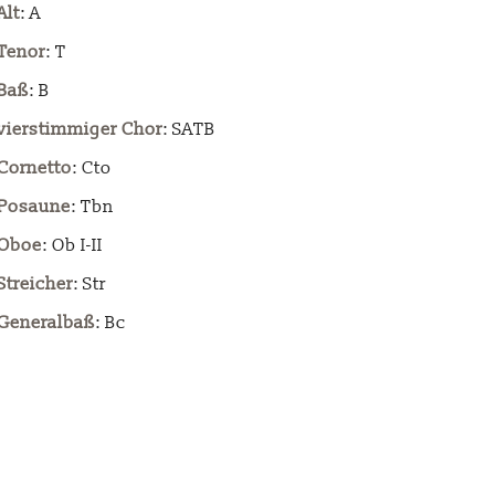
Alt
: A
Tenor
: T
Baß
: B
vierstimmiger Chor
: SATB
Cornetto
: Cto
Posaune
: Tbn
Oboe
: Ob I-II
Streicher
: Str
Generalbaß
: Bc