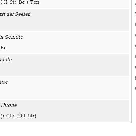
-II, Str, Bc + Tbn
rzt der Seelen
ein Gemüte
, Bc
 müde
äter
 Throne
(+ Cto, Hbl, Str)