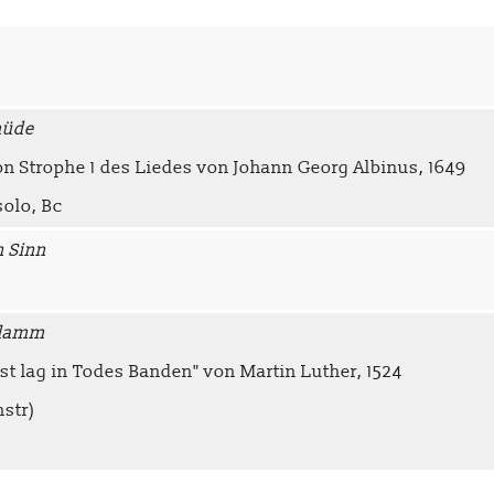
müde
 Strophe 1 des Liedes von Johann Georg Albinus, 1649
solo, Bc
n Sinn
erlamm
st lag in Todes Banden" von Martin Luther, 1524
nstr)