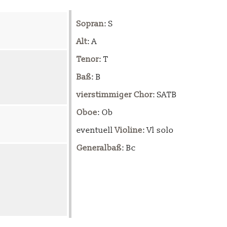
Sopran
: S
Alt
: A
Tenor
: T
Baß
: B
vierstimmiger Chor
: SATB
Oboe
: Ob
eventuell
Violine
: Vl solo
Generalbaß
: Bc