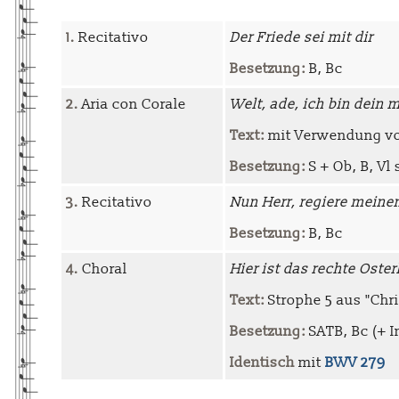
1.
Recitativo
Der Friede sei mit dir
Besetzung:
B, Bc
2.
Aria con Corale
Welt, ade, ich bin dein 
Text:
mit Verwendung von
Besetzung:
S + Ob, B, Vl 
3.
Recitativo
Nun Herr, regiere meine
Besetzung:
B, Bc
4.
Choral
Hier ist das rechte Ost
Text:
Strophe 5 aus "Chri
Besetzung:
SATB, Bc (+ I
Identisch
mit
BWV 279