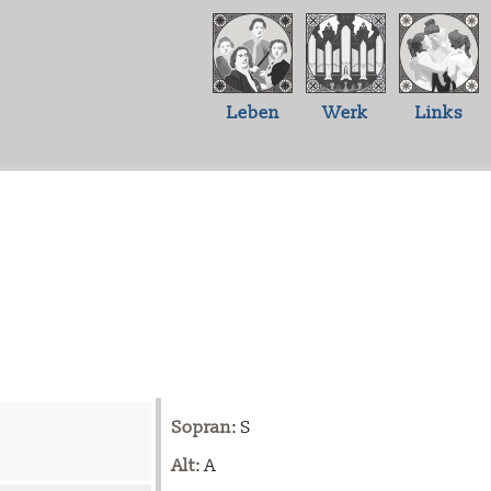
Leben
Werk
Links
Sopran
: S
Alt
: A