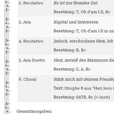
2.
Recitativo
Es ist nur fremdes Gut
Besetzung:
T, Ob d'am I-II, Bc
3.
Aria
Kapital und Interessen
Besetzung:
T, Ob d'am I-II in un
4.
Recitativo
Jedoch, erschocknes Herz, leb
Besetzung:
B, Bc
5.
Aria Duetto
Herz, zerreiß des Mammons Ke
Besetzung:
S, A, Bc
6.
Choral
Stärk mich mit deinem Freude
Text:
Strophe 8 aus "Herr Jesu
Besetzung:
SATB, Bc (+ Instr)
Gesamtausgaben: