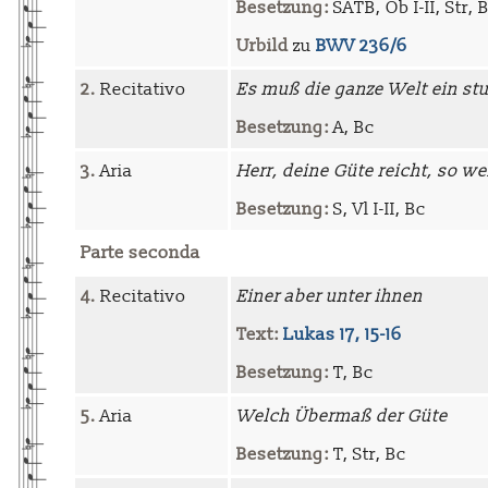
Besetzung:
SATB, Ob I-II, Str, 
Urbild
zu
BWV 236/6
2.
Recitativo
Es muß die ganze Welt ein s
Besetzung:
A, Bc
3.
Aria
Herr, deine Güte reicht, so we
Besetzung:
S, Vl I-II, Bc
Parte seconda
4.
Recitativo
Einer aber unter ihnen
Text:
Lukas 17, 15-16
Besetzung:
T, Bc
5.
Aria
Welch Übermaß der Güte
Besetzung:
T, Str, Bc