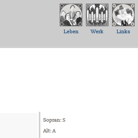
Leben
Werk
Links
Sopran
: S
Alt
: A