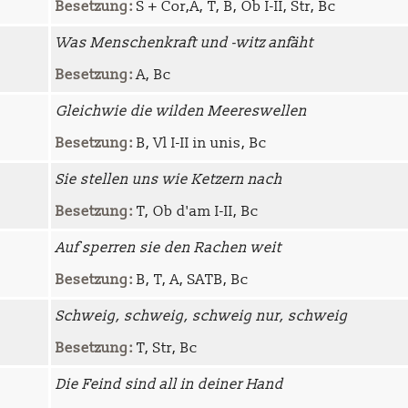
Besetzung:
S + Cor,A, T, B, Ob I-II, Str, Bc
Was Menschenkraft und -witz anfäht
Besetzung:
A, Bc
Gleichwie die wilden Meereswellen
Besetzung:
B, Vl I-II in unis, Bc
Sie stellen uns wie Ketzern nach
Besetzung:
T, Ob d'am I-II, Bc
Auf sperren sie den Rachen weit
Besetzung:
B, T, A, SATB, Bc
Schweig, schweig, schweig nur, schweig
Besetzung:
T, Str, Bc
Die Feind sind all in deiner Hand