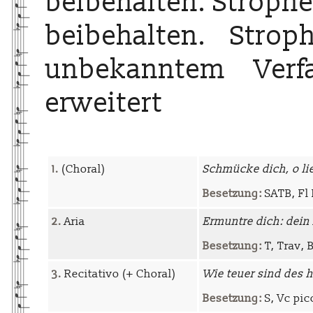
beibehalten. Strophe
beibehalten. Stro
unbekanntem Verf
erweitert
1.
(Choral)
Schmücke dich, o li
Besetzung:
SATB, Fl I
2.
Aria
Ermuntre dich: dein 
Besetzung:
T, Trav, 
3.
Recitativo (+ Choral)
Wie teuer sind des 
Besetzung:
S, Vc pic