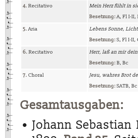
4.
Recitativo
Mein Herz fühlt in s
Besetzung:
A, Fl I-II,
5.
Aria
Lebens Sonne, Licht
Besetzung:
S, Fl I-II,
6.
Recitativo
Herr, laß an mir dei
Besetzung:
B, Bc
7.
Choral
Jesu, wahres Brot d
Besetzung:
SATB, Bc 
Gesamtausgaben:
Johann Sebastian 