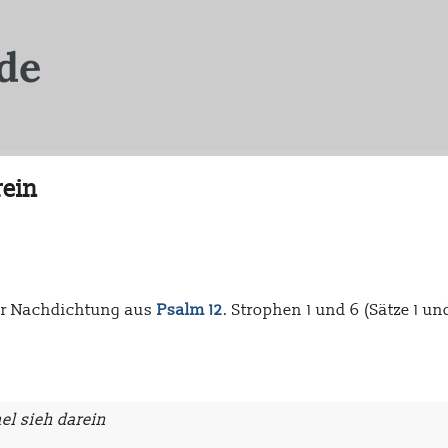
rein
ner Nachdichtung aus
Psalm 12
. Strophen 1 und 6 (Sätze 1 u
l sieh darein