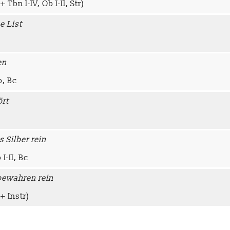
 Tbn I-IV, Ob I-II, Str)
e List
en
o, Bc
ört
 Silber rein
 I-II, Bc
 bewahren rein
+ Instr)