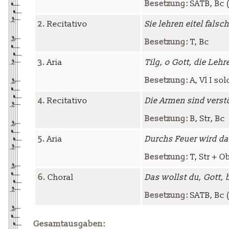
Besetzung:
SATB, Bc (+
2.
Recitativo
Sie lehren eitel falsch
Besetzung:
T, Bc
3.
Aria
Tilg, o Gott, die Lehr
Besetzung:
A, Vl I sol
4.
Recitativo
Die Armen sind verst
Besetzung:
B, Str, Bc
5.
Aria
Durchs Feuer wird das
Besetzung:
T, Str + Ob
6.
Choral
Das wollst du, Gott,
Besetzung:
SATB, Bc (
Gesamtausgaben: