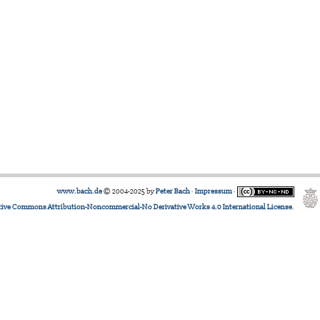
www.bach.de
© 2004-2025 by
Peter Bach
·
Impressum
·
tive Commons Attribution-Noncommercial-No Derivative Works 4.0 International License
.