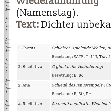
Wiederaufführung
a
(Namenstag).
Text:
Dichter unbek
1.
Chorus
Schleicht, spielende Wellen, 
Besetzung:
SATB, Tr I-III, Trav I-
2.
Recitativo
O glückliche Veränderung!
Besetzung:
B, Bc
3.
Aria
Schleuß des Janustempels Tür
Besetzung:
B, Str, Bc
4.
Recitativo
So recht! beglückter Weichsel