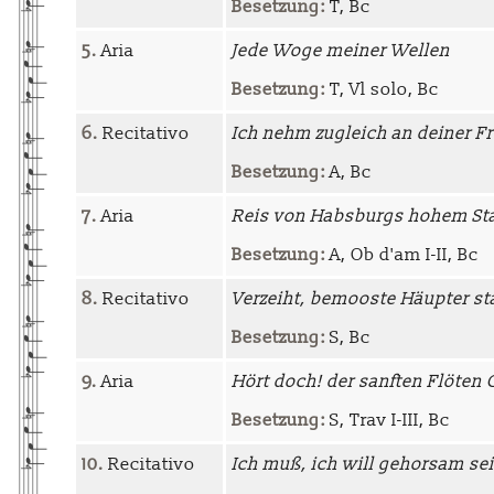
Besetzung:
T, Bc
5.
Aria
Jede Woge meiner Wellen
Besetzung:
T, Vl solo, Bc
6.
Recitativo
Ich nehm zugleich an deiner Fr
Besetzung:
A, Bc
7.
Aria
Reis von Habsburgs hohem S
Besetzung:
A, Ob d'am I-II, Bc
8.
Recitativo
Verzeiht, bemooste Häupter st
Besetzung:
S, Bc
9.
Aria
Hört doch! der sanften Flöten 
Besetzung:
S, Trav I-III, Bc
10.
Recitativo
Ich muß, ich will gehorsam se