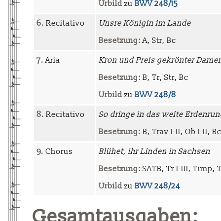
Urbild
zu
BWV 248/15
6.
Recitativo
Unsre Königin im Lande
Besetzung:
A, Str, Bc
7.
Aria
Kron und Preis gekrönter Dame
Besetzung:
B, Tr, Str, Bc
Urbild
zu
BWV 248/8
8.
Recitativo
So dringe in das weite Erdenrun
Besetzung:
B, Trav I-II, Ob I-II, B
9.
Chorus
Blühet, ihr Linden in Sachsen
Besetzung:
SATB, Tr I-III, Timp, Tr
Urbild
zu
BWV 248/24
Gesamtausgaben: