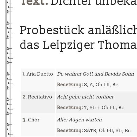
Text:
Dichter unbek
Probestück anläßli
das Leipziger Thoma
1.
Aria Duetto
Du wahrer Gott und Davids Sohn
Besetzung:
S, A, Ob I-II, Bc
2.
Recitativo
Ach! gehe nicht vorüber
Besetzung:
T, Str + Ob I-II, Bc
3.
Chor
Aller Augen warten
Besetzung:
SATB, Ob I-II, Str, Bc