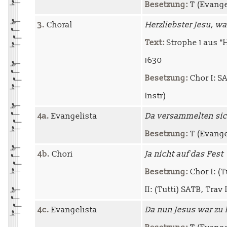
Besetzung:
T (Evangel
3.
Choral
Herzliebster Jesu, w
Text:
Strophe 1 aus "
1630
Besetzung:
Chor I: SA
Instr)
4a.
Evangelista
Da versammelten sic
Besetzung:
T (Evange
4b.
Chori
Ja nicht auf das Fest
Besetzung:
Chor I: (Tu
II: (Tutti) SATB, Trav I-
4c.
Evangelista
Da nun Jesus war zu