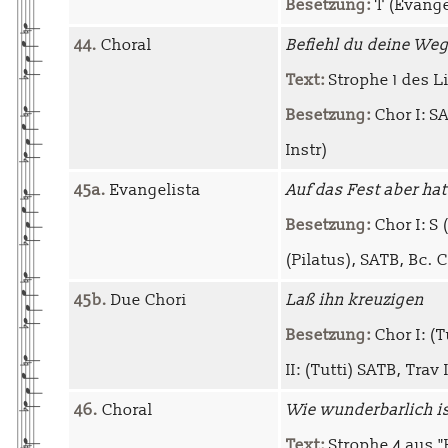
Besetzung:
T (Evangel
44.
Choral
Befiehl du deine We
Text:
Strophe 1 des L
Besetzung:
Chor I: SA
Instr)
45a.
Evangelista
Auf das Fest aber ha
Besetzung:
Chor I: S 
(Pilatus), SATB, Bc. C
45b.
Due Chori
Laß ihn kreuzigen
Besetzung:
Chor I: (Tu
II: (Tutti) SATB, Trav I-
46.
Choral
Wie wunderbarlich is
Text:
Strophe 4 aus "