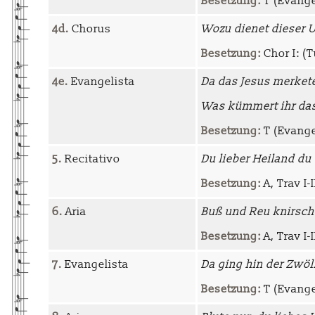
Besetzung:
T (Evange
4d.
Chorus
Wozu dienet dieser 
Besetzung:
Chor I: (Tu
4e.
Evangelista
Da das Jesus merkete
Was kümmert ihr da
Besetzung:
T (Evangel
5.
Recitativo
Du lieber Heiland du
Besetzung:
A, Trav I-I
6.
Aria
Buß und Reu knirsch
Besetzung:
A, Trav I-I
7.
Evangelista
Da ging hin der Zwöl
Besetzung:
T (Evangel