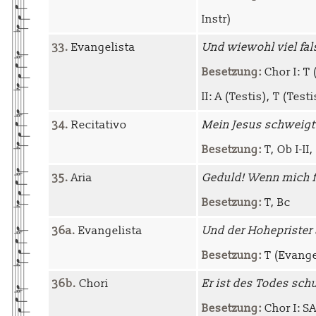
Instr)
33.
Evangelista
Und wiewohl viel fa
Besetzung:
Chor I: T 
II: A (Testis), T (Testi
34.
Recitativo
Mein Jesus schweigt
Besetzung:
T, Ob I-II,
35.
Aria
Geduld! Wenn mich 
Besetzung:
T, Bc
36a.
Evangelista
Und der Hoheprister
Besetzung:
T (Evangel
36b.
Chori
Er ist des Todes sch
Besetzung:
Chor I: SA