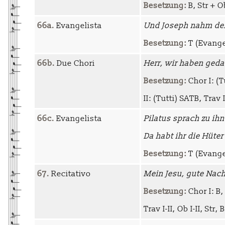
Besetzung:
B, Str + O
66a.
Evangelista
Und Joseph nahm de
Besetzung:
T (Evange
66b.
Due Chori
Herr, wir haben geda
Besetzung:
Chor I: (Tu
II: (Tutti) SATB, Trav I-
66c.
Evangelista
Pilatus sprach zu ihn
Da habt ihr die Hüter
Besetzung:
T (Evangel
67.
Recitativo
Mein Jesu, gute Nach
Besetzung:
Chor I: B, 
Trav I-II, Ob I-II, Str, 