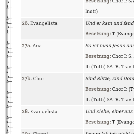
Besetzung:
Chor I: SA
Instr)
26.
Evangelista
Und er kam und fand 
Besetzung:
T (Evangel
27a.
Aria
So ist mein Jesus nu
Besetzung:
Chor I: S, 
II: (Tutti) SATB, Trav I-
27b.
Chor
Sind Blitze, sind D
Besetzung:
Chor I: (Tu
II: (Tutti) SATB, Trav I-
28.
Evangelista
Und siehe, einer aus
Besetzung:
T (Evangel