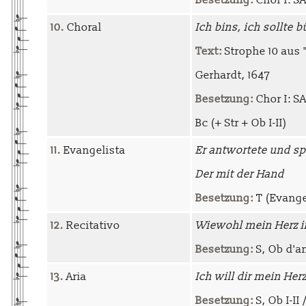
Besetzung:
Chor I: SA
10.
Choral
Ich bins, ich sollte 
Text:
Strophe 10 aus 
Gerhardt, 1647
Besetzung:
Chor I: SA
Bc (+ Str + Ob I-II)
11.
Evangelista
Er antwortete und sp
Der mit der Hand
Besetzung:
T (Evangel
12.
Recitativo
Wiewohl mein Herz 
Besetzung:
S, Ob d'am
13.
Aria
Ich will dir mein He
Besetzung:
S, Ob I-II 