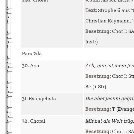
29a.
Choral
Jesum laß ich nicht 
Text:
Strophe 6 aus "
Christian Keymann, 
Besetzung:
Chor I: SA
Instr)
Pars 2da
30.
Aria
Ach, nun ist mein Je
Besetzung:
Chor I: St
Bc (+ Str)
31.
Evangelista
Die aber Jesum gegri
Besetzung:
T (Evange
32.
Choral
Mir hat die Welt trüg
Besetzung:
Chor I: SA