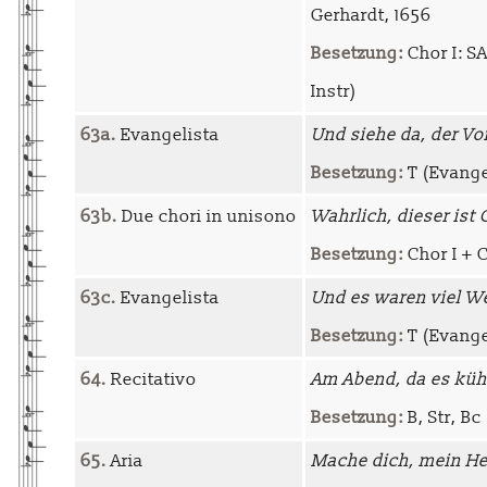
Gerhardt, 1656
Besetzung:
Chor I: SA
Instr)
63a.
Evangelista
Und siehe da, der Vo
Besetzung:
T (Evange
63b.
Due chori in unisono
Wahrlich, dieser ist
Besetzung:
Chor I + C
63c.
Evangelista
Und es waren viel W
Besetzung:
T (Evange
64.
Recitativo
Am Abend, da es küh
Besetzung:
B, Str, Bc
65.
Aria
Mache dich, mein Her