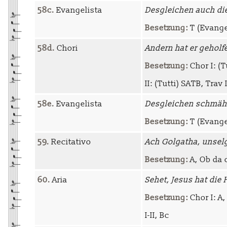
58c.
Evangelista
Desgleichen auch di
Besetzung:
T (Evange
58d.
Chori
Andern hat er geholf
Besetzung:
Chor I: (Tu
II: (Tutti) SATB, Trav I-
58e.
Evangelista
Desgleichen schmähe
Besetzung:
T (Evange
59.
Recitativo
Ach Golgatha, unsel
Besetzung:
A, Ob da c
60.
Aria
Sehet, Jesus hat die
Besetzung:
Chor I: A,
I-II, Bc