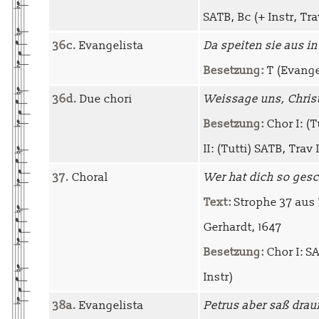
SATB, Bc (+ Instr, Tr
36c.
Evangelista
Da speiten sie aus i
Besetzung:
T (Evange
36d.
Due chori
Weissage uns, Christe
Besetzung:
Chor I: (Tu
II: (Tutti) SATB, Trav I-
37.
Choral
Wer hat dich so ges
Text:
Strophe 37 aus 
Gerhardt, 1647
Besetzung:
Chor I: SA
Instr)
38a.
Evangelista
Petrus aber saß drau