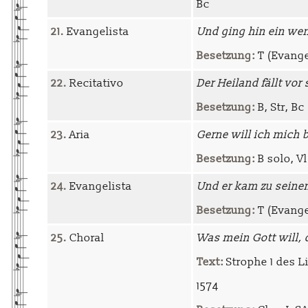
Bc
21.
Evangelista
Und ging hin ein we
Besetzung:
T (Evangel
22.
Recitativo
Der Heiland fällt vor
Besetzung:
B, Str, Bc
23.
Aria
Gerne will ich mich
Besetzung:
B solo, Vl 
24.
Evangelista
Und er kam zu seine
Besetzung:
T (Evangel
25.
Choral
Was mein Gott will, 
Text:
Strophe 1 des L
1574