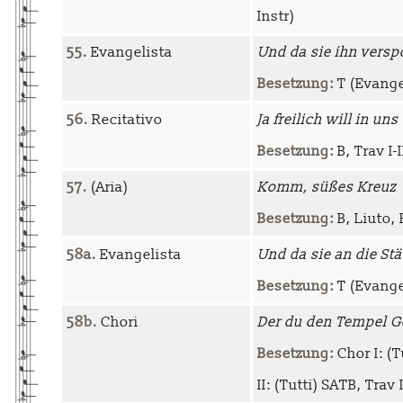
Instr)
55.
Evangelista
Und da sie ihn versp
Besetzung:
T (Evange
56.
Recitativo
Ja freilich will in un
Besetzung:
B, Trav I-I
57.
(Aria)
Komm, süßes Kreuz
Besetzung:
B, Liuto, 
58a.
Evangelista
Und da sie an die St
Besetzung:
T (Evange
58b.
Chori
Der du den Tempel Go
Besetzung:
Chor I: (Tu
II: (Tutti) SATB, Trav I-