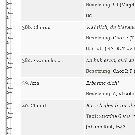
Besetzung:
S I (Magd)
Bc
38b.
Chorus
Wahrlich, du bist au
Besetzung:
Chor I: (Tu
II: (Tutti) SATB, Trav I-
38c.
Evangelista
Da hub er an, sich zu
Besetzung:
Chor I: T 
39.
Aria
Erbarme dich!
Besetzung:
A, Vl solo
40.
Choral
Bin ich gleich von d
Text:
Strophe 6 aus 
Johann Rist, 1642