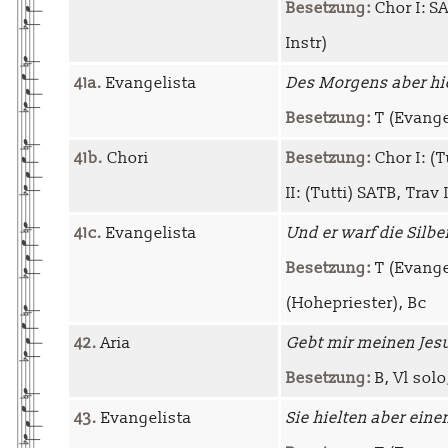
Besetzung:
Chor I: SA
Instr)
41a.
Evangelista
Des Morgens aber hie
Besetzung:
T (Evangel
41b.
Chori
Besetzung:
Chor I: (Tu
II: (Tutti) SATB, Trav I-
41c.
Evangelista
Und er warf die Silb
Besetzung:
T (Evangel
(Hohepriester), Bc
42.
Aria
Gebt mir meinen Jes
Besetzung:
B, Vl solo
43.
Evangelista
Sie hielten aber eine