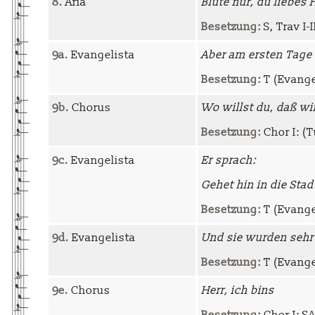
8.
Aria
Blute nur, du liebes 
Besetzung:
S, Trav I-I
9a.
Evangelista
Aber am ersten Tage 
Besetzung:
T (Evange
9b.
Chorus
Wo willst du, daß wir
Besetzung:
Chor I: (Tu
9c.
Evangelista
Er sprach:
Gehet hin in die Stad
Besetzung:
T (Evangel
9d.
Evangelista
Und sie wurden sehr
Besetzung:
T (Evange
9e.
Chorus
Herr, ich bins