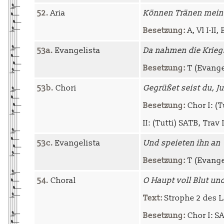
52.
Aria
Können Tränen mei
Besetzung:
A, Vl I-II,
53a.
Evangelista
Da nahmen die Krie
Besetzung:
T (Evange
53b.
Chori
Gegrüßet seist du, J
Besetzung:
Chor I: (Tu
II: (Tutti) SATB, Trav I-
53c.
Evangelista
Und speieten ihn an
Besetzung:
T (Evange
54.
Choral
O Haupt voll Blut u
Text:
Strophe 2 des L
Besetzung:
Chor I: SA