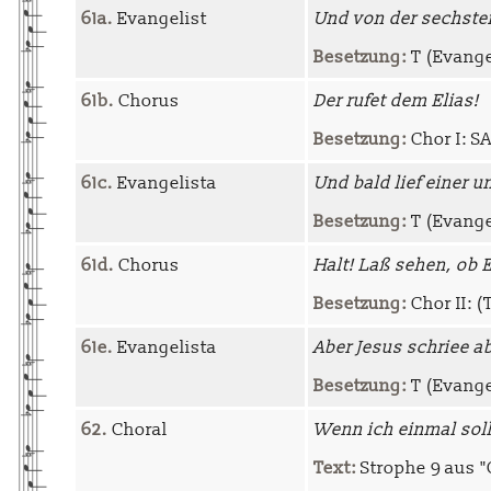
61a.
Evangelist
Und von der sechste
Besetzung:
T (Evangel
61b.
Chorus
Der rufet dem Elias!
Besetzung:
Chor I: SAT
61c.
Evangelista
Und bald lief einer u
Besetzung:
T (Evange
61d.
Chorus
Halt! Laß sehen, ob
Besetzung:
Chor II: (T
61e.
Evangelista
Aber Jesus schriee a
Besetzung:
T (Evange
62.
Choral
Wenn ich einmal sol
Text:
Strophe 9 aus "