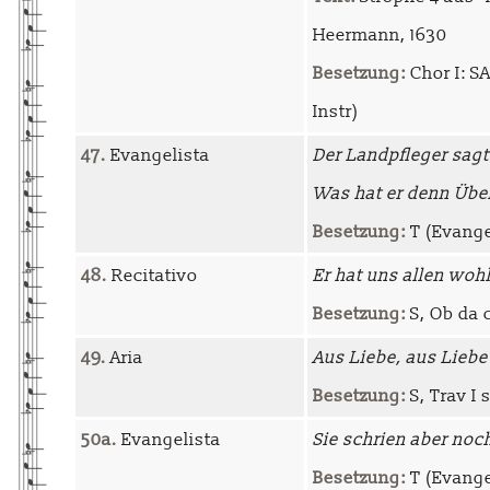
Heermann, 1630
Besetzung:
Chor I: SA
Instr)
47.
Evangelista
Der Landpfleger sagt
Was hat er denn Übe
Besetzung:
T (Evangel
48.
Recitativo
Er hat uns allen woh
Besetzung:
S, Ob da c
49.
Aria
Aus Liebe, aus Liebe
Besetzung:
S, Trav I 
50a.
Evangelista
Sie schrien aber no
Besetzung:
T (Evange