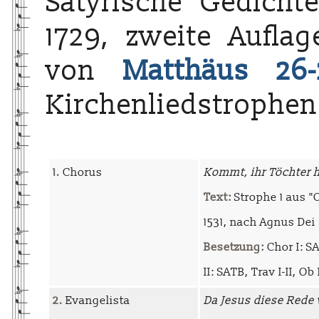
Satyrische Gedichte
1729, zweite Auflag
von
Matthäus 26-
Kirchenliedstrophen
1.
Chorus
Kommt, ihr Töchter h
Text:
Strophe 1 aus 
1531, nach Agnus Dei
Besetzung:
Chor I: SAT
II: SATB, Trav I-II, Ob 
2.
Evangelista
Da Jesus diese Rede 