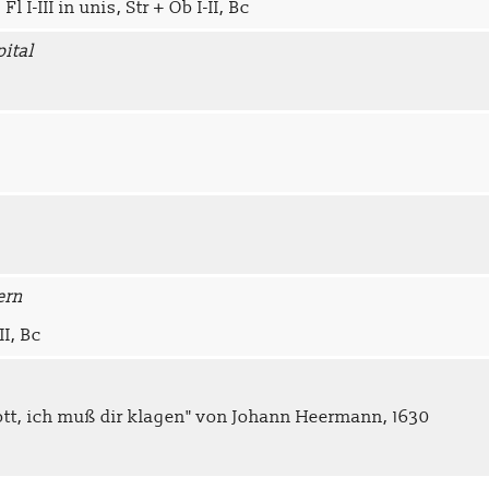
Fl I-III in unis, Str + Ob I-II, Bc
pital
ern
-II, Bc
ott, ich muß dir klagen" von Johann Heermann, 1630