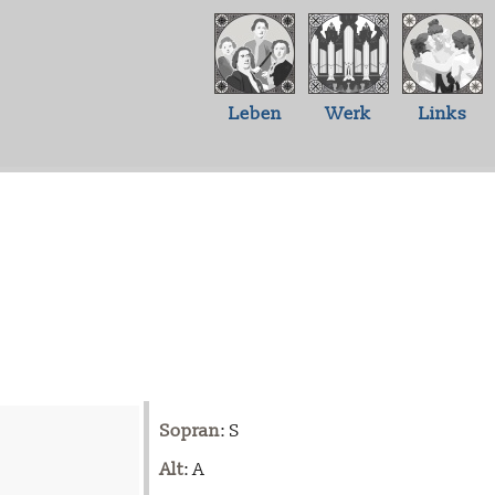
Leben
Werk
Links
Sopran
: S
Alt
: A