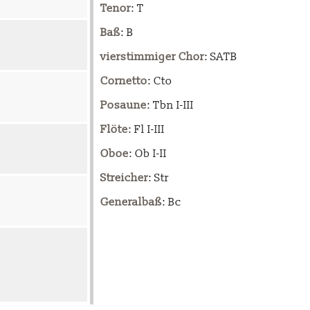
Tenor
: T
Baß
: B
vierstimmiger Chor
: SATB
Cornetto
: Cto
Posaune
: Tbn I-III
Flöte
: Fl I-III
Oboe
: Ob I-II
Streicher
: Str
Generalbaß
: Bc