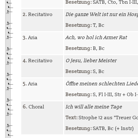
Besetzung:
SATB, Cto, Tbn I-III, 
2.
Recitativo
Die ganze Welt ist nur ein Hos
Besetzung:
T, Bc
3.
Aria
Ach, wo hol ich Armer Rat
Besetzung:
B, Bc
4.
Recitativo
O Jesu, lieber Meister
Besetzung:
S, Bc
5.
Aria
Öffne meinen schlechten Lied
Besetzung:
S, Fl I-III, Str + Ob I
6.
Choral
Ich will alle meine Tage
Text:
Strophe 12 aus "Treuer G
Besetzung:
SATB, Bc (+ Instr)