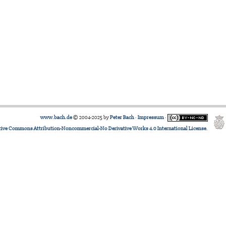
www.bach.de
© 2004-2025 by
Peter Bach
·
Impressum
·
tive Commons Attribution-Noncommercial-No Derivative Works 4.0 International License
.