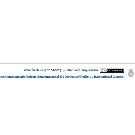
www.bach.de
© 2004-2025 by
Peter Bach
·
Impressum
·
tive Commons Attribution-Noncommercial-No Derivative Works 4.0 International License
.