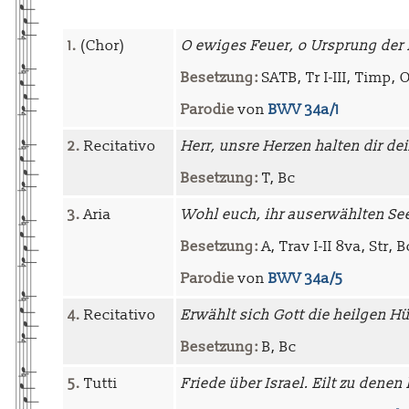
1.
(Chor)
O ewiges Feuer, o Ursprung der
Besetzung:
SATB, Tr I-III, Timp, Ob
Parodie
von
BWV 34a/1
2.
Recitativo
Herr, unsre Herzen halten dir de
Besetzung:
T, Bc
3.
Aria
Wohl euch, ihr auserwählten Se
Besetzung:
A, Trav I-II 8va, Str, B
Parodie
von
BWV 34a/5
4.
Recitativo
Erwählt sich Gott die heilgen H
Besetzung:
B, Bc
5.
Tutti
Friede über Israel. Eilt zu denen