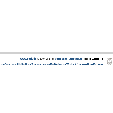
www.bach.de
© 2004-2025 by
Peter Bach
·
Impressum
·
tive Commons Attribution-Noncommercial-No Derivative Works 4.0 International License
.