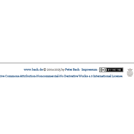
www.bach.de
© 2004-2025 by
Peter Bach
·
Impressum
·
tive Commons Attribution-Noncommercial-No Derivative Works 4.0 International License
.