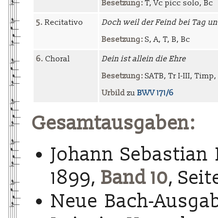
Besetzung:
T, Vc picc solo, Bc
5.
Recitativo
Doch weil der Feind bei Tag u
Besetzung:
S, A, T, B, Bc
6.
Choral
Dein ist allein die Ehre
Besetzung:
SATB, Tr I-III, Timp, 
Urbild
zu
BWV 171/6
Gesamtausgaben:
Johann Sebastian 
1899,
Band 10
, Seit
Neue Bach-Ausgab