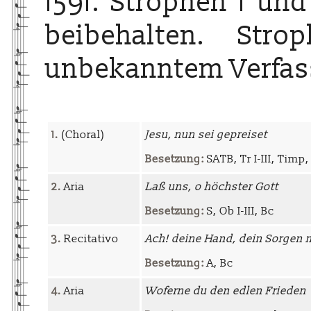
1591. Strophen 1 und
beibehalten. Str
unbekanntem Verfas
1.
(Choral)
Jesu, nun sei gepreiset
Besetzung:
SATB, Tr I-III, Timp, 
2.
Aria
Laß uns, o höchster Gott
Besetzung:
S, Ob I-III, Bc
3.
Recitativo
Ach! deine Hand, dein Sorgen 
Besetzung:
A, Bc
4.
Aria
Woferne du den edlen Frieden