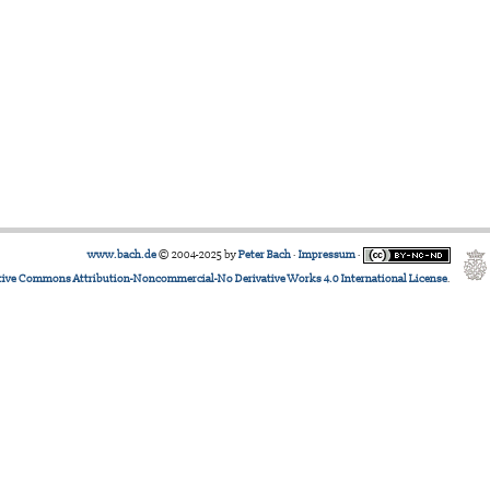
www.bach.de
© 2004-2025 by
Peter Bach
·
Impressum
·
tive Commons Attribution-Noncommercial-No Derivative Works 4.0 International License
.