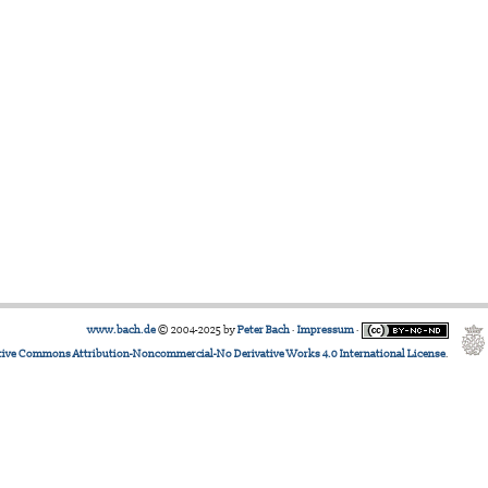
www.bach.de
© 2004-2025 by
Peter Bach
·
Impressum
·
tive Commons Attribution-Noncommercial-No Derivative Works 4.0 International License
.