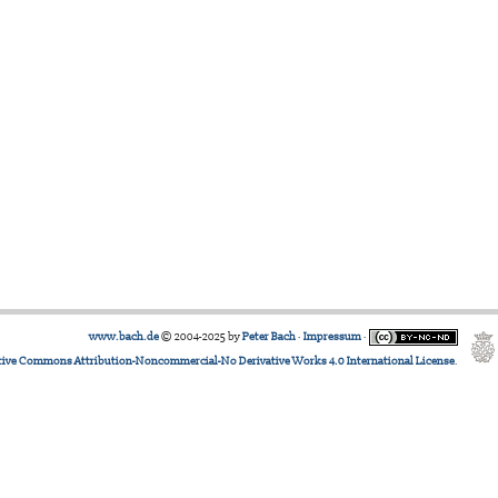
www.bach.de
© 2004-2025 by
Peter Bach
·
Impressum
·
tive Commons Attribution-Noncommercial-No Derivative Works 4.0 International License
.