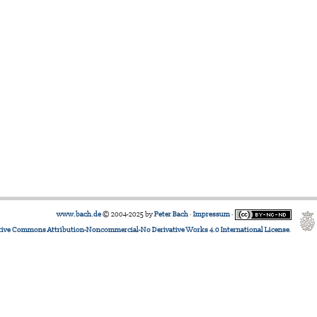
www.bach.de
© 2004-2025 by
Peter Bach
·
Impressum
·
tive Commons Attribution-Noncommercial-No Derivative Works 4.0 International License
.