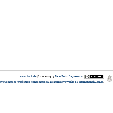
www.bach.de
© 2004-2025 by
Peter Bach
·
Impressum
·
tive Commons Attribution-Noncommercial-No Derivative Works 4.0 International License
.