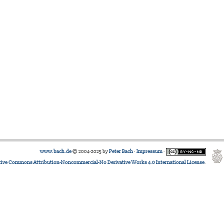
www.bach.de
© 2004-2025 by
Peter Bach
·
Impressum
·
tive Commons Attribution-Noncommercial-No Derivative Works 4.0 International License
.