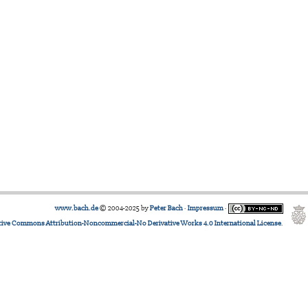
www.bach.de
© 2004-2025 by
Peter Bach
·
Impressum
·
tive Commons Attribution-Noncommercial-No Derivative Works 4.0 International License
.